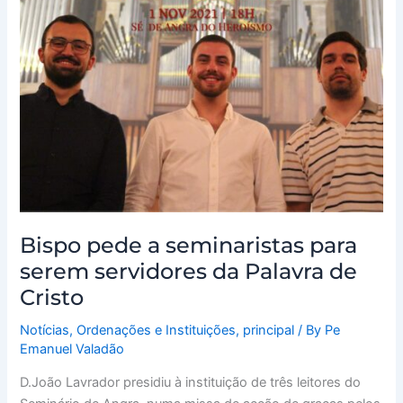
seminaristas
para
serem
servidores
da
Palavra
de
Cristo
Bispo pede a seminaristas para
serem servidores da Palavra de
Cristo
Notícias
,
Ordenações e Instituições
,
principal
/ By
Pe
Emanuel Valadão
D.João Lavrador presidiu à instituição de três leitores do