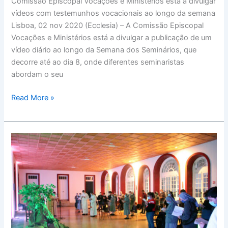
Comissão Episcopal Vocações e Ministérios está a divulgar
vídeos com testemunhos vocacionais ao longo da semana
Lisboa, 02 nov 2020 (Ecclesia) – A Comissão Episcopal
Vocações e Ministérios está a divulgar a publicação de um
vídeo diário ao longo da Semana dos Seminários, que
decorre até ao dia 8, onde diferentes seminaristas
abordam o seu
Read More »
Bispo
de
Angra
desafia
Seminário
a
formar
“verdadeiros