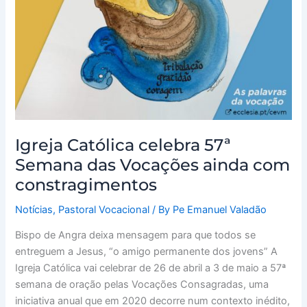
Semana
das
Vocações
ainda
com
constragimentos
Igreja Católica celebra 57ª
Semana das Vocações ainda com
constragimentos
Notícias
,
Pastoral Vocacional
/ By
Pe Emanuel Valadão
Bispo de Angra deixa mensagem para que todos se
entreguem a Jesus, “o amigo permanente dos jovens” A
Igreja Católica vai celebrar de 26 de abril a 3 de maio a 57ª
semana de oração pelas Vocações Consagradas, uma
iniciativa anual que em 2020 decorre num contexto inédito,