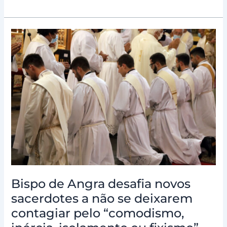
Bispo
de
Angra
desafia
novos
sacerdotes
a
não
se
deixarem
contagiar
pelo
“comodismo,
Bispo de Angra desafia novos
inércia,
sacerdotes a não se deixarem
isolamento
contagiar pelo “comodismo,
ou