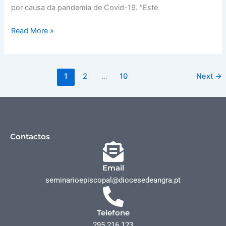
por causa da pandemia de Covid-19. “Este
Read More »
1
2
…
10
Next
→
Contactos
Email
seminarioepiscopal@diocesedeangra.pt
Telefone
295 216 123