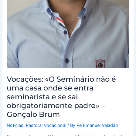
–
Gonçalo
Brum
Vocações: «O Seminário não é
uma casa onde se entra
seminarista e se sai
obrigatoriamente padre» –
Gonçalo Brum
Notícias
,
Pastoral Vocacional
/ By
Pe Emanuel Valadão