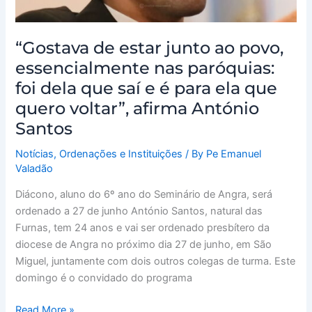
dela
que
saí
“Gostava de estar junto ao povo,
e
essencialmente nas paróquias:
é
foi dela que saí e é para ela que
para
quero voltar”, afirma António
ela
Santos
que
quero
Notícias
,
Ordenações e Instituições
/ By
Pe Emanuel
voltar”,
Valadão
afirma
António
Diácono, aluno do 6º ano do Seminário de Angra, será
Santos
ordenado a 27 de junho António Santos, natural das
Furnas, tem 24 anos e vai ser ordenado presbítero da
diocese de Angra no próximo dia 27 de junho, em São
Miguel, juntamente com dois outros colegas de turma. Este
domingo é o convidado do programa
Read More »