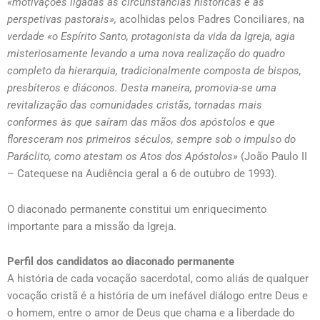
«motivações ligadas às circunstâncias históricas e às
perspetivas pastorais»,
acolhidas pelos Padres Conciliares, na
verdade «o Espírito Santo, protagonista da vida da Igreja, agia
misteriosamente levando a uma nova realização do quadro
completo da hierarquia, tradicionalmente composta de bispos,
presbíteros e diáconos. Desta maneira, promovia-se uma
revitalização das comunidades cristãs, tornadas mais
conformes às que saíram das mãos dos apóstolos e que
floresceram nos primeiros séculos, sempre sob o impulso do
Paráclito, como atestam os Atos dos Apóstolos»
(João Paulo II
– Catequese na Audiência geral a 6 de outubro de 1993).
O diaconado permanente constitui um enriquecimento
importante para a missão da Igreja.
Perfil dos candidatos ao diaconado permanente
A história de cada vocação sacerdotal, como aliás de qualquer
vocação cristã é a história de um inefável diálogo entre Deus e
o homem, entre o amor de Deus que chama e a liberdade do