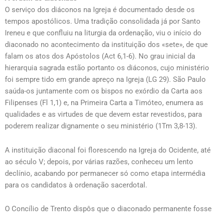
O serviço dos diáconos na Igreja é documentado desde os
tempos apostólicos. Uma tradição consolidada já por Santo
Ireneu e que confluiu na liturgia da ordenação, viu o início do
diaconado no acontecimento da instituição dos «sete», de que
falam os atos dos Apóstolos (Act 6,1-6). No grau inicial da
hierarquia sagrada estão portanto os diáconos, cujo ministério
foi sempre tido em grande apreço na Igreja (LG 29). São Paulo
saúda-os juntamente com os bispos no exórdio da Carta aos
Filipenses (Fl 1,1) e, na Primeira Carta a Timóteo, enumera as
qualidades e as virtudes de que devem estar revestidos, para
poderem realizar dignamente o seu ministério (1Tm 3,8-13).
A instituição diaconal foi florescendo na Igreja do Ocidente, até
ao século V; depois, por várias razões, conheceu um lento
declínio, acabando por permanecer só como etapa intermédia
para os candidatos à ordenação sacerdotal.
O Concílio de Trento dispôs que o diaconado permanente fosse