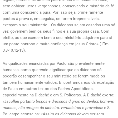
sem cobiçar lucros vergonhosos, conservando o mistério da fé
com uma consciência pura. Por isso seja, primeiramente
postos à prova e, em seguida, se forem irrepreensíveis,
exerçam o seu ministério… Os diáconos sejam casados uma só
vez, governem bem os seus filhos e a sua própria casa. Com
efeito, os que exercem bem o seu ministério adquirem para si
um posto honroso e muita confiança em jesus Cristo» (1Tm
3,8-10.12-13).
As qualidades enunciadas por Paulo são prevalentemente
humanas, como querendo significar que os diáconos só
poderão desempenhar o seu ministério se forem modelos
também humanamente válidos. Encontramos eco da exortação
de Paulo em outros textos dos Padres Apostólicos,
especialmente na Didaché e em S. Policarpo. A Didaché exorta:
«
Escolhei portanto bispos e diáconos dignos do Senhor, homens
mansos, não amigos do dinheiro, verdadeiros e provados»
e S.
Policarpo aconselha:
«Assim os diáconos devem ser sem