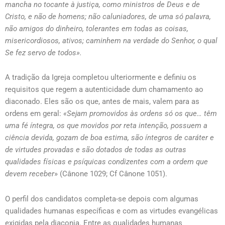
mancha no tocante à justiça, como ministros de Deus e de
Cristo, e não de homens; não caluniadores, de uma só palavra,
não amigos do dinheiro, tolerantes em todas as coisas,
misericordiosos, ativos; caminhem na verdade do Senhor, o qual
Se fez servo de todos».
A tradição da Igreja completou ulteriormente e definiu os
requisitos que regem a autenticidade dum chamamento ao
diaconado. Eles são os que, antes de mais, valem para as
ordens em geral:
«Sejam promovidos às ordens só os que… têm
uma fé íntegra, os que movidos por reta intenção, possuem a
ciência devida, gozam de boa estima, são íntegros de caráter e
de virtudes provadas e são dotados de todas as outras
qualidades físicas e psíquicas condizentes com a ordem que
devem receber
» (Cânone 1029; Cf Cânone 1051).
O perfil dos candidatos completa-se depois com algumas
qualidades humanas específicas e com as virtudes evangélicas
exigidas pela diaconia. Entre as qualidades humanas