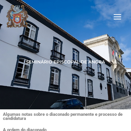
Skip
to
content
SEMINÁRIO EPISCOPAL DE ANGRA
Algumas notas sobre o diaconado permanente e processo de
candidatura
A ordem do diaconado