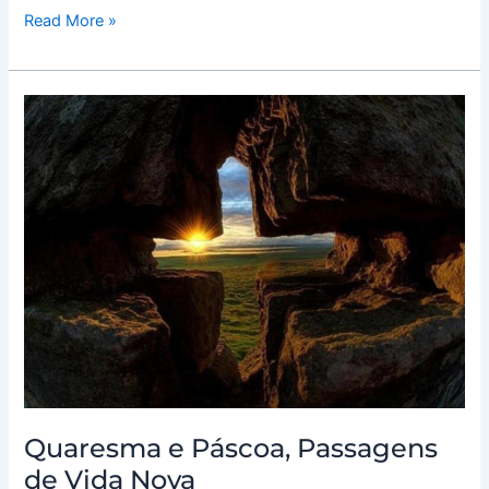
Read More »
Quaresma
e
Páscoa,
Passagens
de
Vida
Nova
Quaresma e Páscoa, Passagens
de Vida Nova