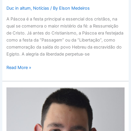
Duc in altum
,
Notícias
/ By
Elson Medeiros
A Páscoa é a festa principal e essencial dos cristãos, na
qual se comemora o maior mistério da fé: a Ressurreição
de Cristo. Já antes do Cristianismo, a Páscoa era festejada
como a festa da “Passagem” ou da “Libertação”, como
comemoração da saída do povo Hebreu da escravidão do
Egipto. A alegria da liberdade perpetua-se
Read More »
Os
Jovens
e
a
Semana
Santa