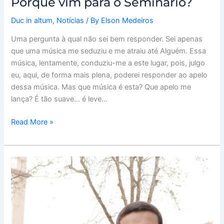
Porque vim para o Seminário?
Duc in altum
,
Notícias
/ By
Elson Medeiros
Uma pergunta à qual não sei bem responder. Sei apenas
que uma música me seduziu e me atraiu até Alguém. Essa
música, lentamente, conduziu-me a este lugar, pois, julgo
eu, aqui, de forma mais plena, poderei responder ao apelo
dessa música. Mas que música é esta? Que apelo me
lança? É tão suave… é leve…
Read More »
Voar
(de
novo)
do
ninho