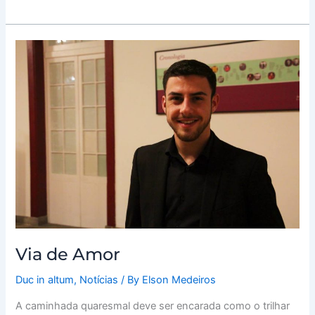
Via
de
Amor
Via de Amor
Duc in altum
,
Notícias
/ By
Elson Medeiros
A caminhada quaresmal deve ser encarada como o trilhar