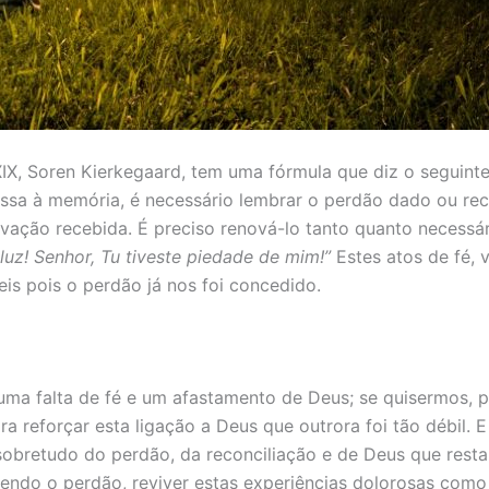
IX, Soren Kierkegaard, tem uma fórmula que diz o seguint
ressa à memória, é necessário lembrar o perdão dado ou re
lvação recebida. É preciso renová-lo tanto quanto necessá
luz! Senhor, Tu tiveste piedade de mim!”
Estes atos de fé, 
s pois o perdão já nos foi concedido.
ma falta de fé e um afastamento de Deus; se quisermos, 
a reforçar esta ligação a Deus que outrora foi tão débil.
obretudo do perdão, da reconciliação e de Deus que restau
endo o perdão, reviver estas experiências dolorosas como 