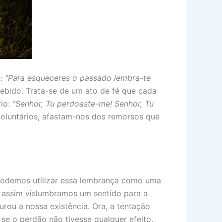
e:
“Para esqueceres o passado lembra-te
cebido. Trata-se de um ato de fé que cada
rio:
“Senhor, Tu perdoaste-me! Senhor, Tu
voluntários, afastam-nos dos remorsos que
podemos utilizar essa lembrança como uma
 E assim vislumbramos um sentido para a
rou a nossa existência. Ora, a tentação
se o perdão não tivesse qualquer efeito.