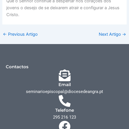
Que o Senhor continue a despertar nos corações dos
jovens o desejo de se deixarem atrair e configurar a Jesus
Cristo.
←
Previous Artigo
Next Artigo
→
Contactos
Email
seminarioepiscopal@diocesedeangra.pt
Telefone
295 216 123