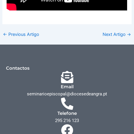
←
Previous Artigo
Next Artigo
→
Contactos
Email
seminarioepiscopal@diocesedeangra.pt
Telefone
295 216 123