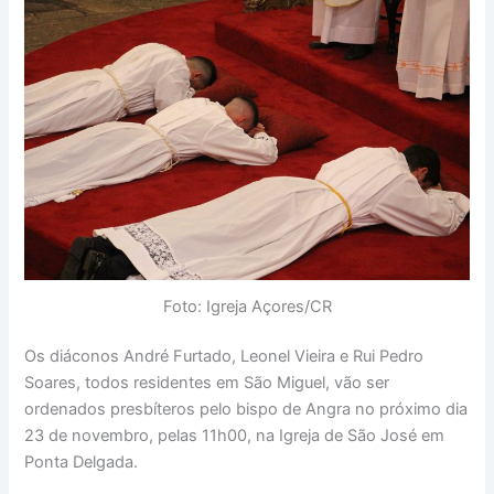
Foto: Igreja Açores/CR
Os diáconos André Furtado, Leonel Vieira e Rui Pedro
Soares, todos residentes em São Miguel, vão ser
ordenados presbíteros pelo bispo de Angra no próximo dia
23 de novembro, pelas 11h00, na Igreja de São José em
Ponta Delgada.