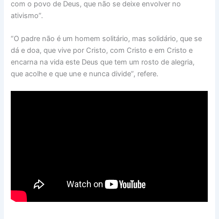
com o povo de Deus, que não se deixe envolver no
ativismo”.
“O padre não é um homem solitário, mas solidário, que se
dá e doa, que vive por Cristo, com Cristo e em Cristo e
encarna na vida este Deus que tem um rosto de alegria,
que acolhe e que une e nunca divide”, refere.