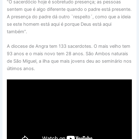
“O sacerdócio hoje é sobretudo presença; as pessoas
sentem que é algo diferente quando o padre está presente.
A presença do padre dá outro `respeito´, como que a ideia
se este homem está aqui é porque Deus está aqui
também”.
A diocese de Angra tem 133 sacerdotes. O mais velho tem
93 anos e o mais novo tem 28 anos. São Ambos naturais
de São Miguel, a ilha que mais jovens deu ao seminário nos
últimos anos.