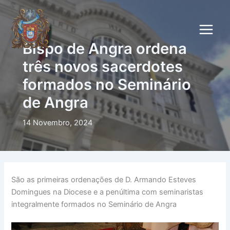
Skip
to
content
Bispo de Angra ordena
três novos sacerdotes
formados no Seminário
de Angra
14 Novembro, 2024
São as primeiras ordenações de D. Armando Esteves
Domingues na Diocese e a penúltima com seminaristas
integralmente formados no Seminário de Angra