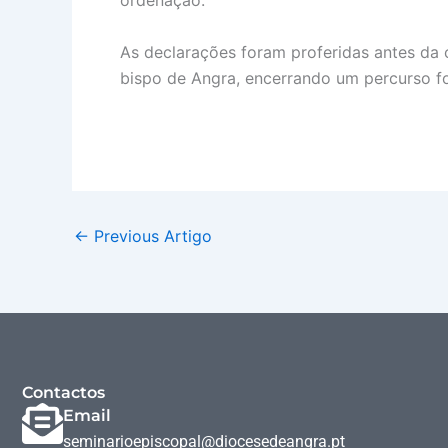
ordenação.
As declarações foram proferidas antes da c
bispo de Angra, encerrando um percurso fo
←
Previous Artigo
Contactos
Email
seminarioepiscopal@diocesedeangra.pt