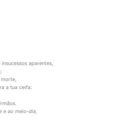
e insucessos aparentes,
;
 morte,
a a tua ceifa:
irmãos.
e e ao meio-dia,