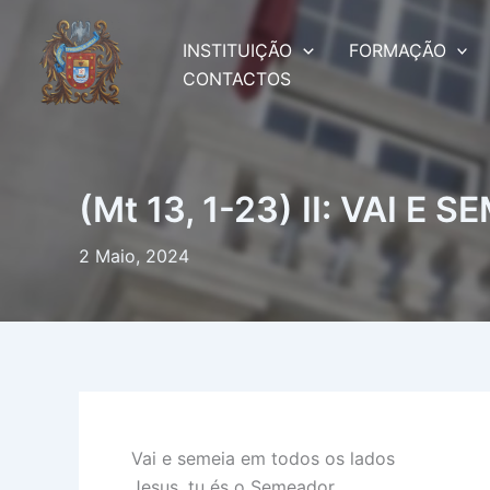
Skip
to
INSTITUIÇÃO
FORMAÇÃO
content
CONTACTOS
(Mt 13, 1-23) II: VAI 
2 Maio, 2024
Vai e semeia em todos os lados
Jesus, tu és o Semeador,