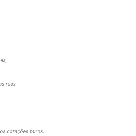
,
es,
as ruas.
dos corações puros.