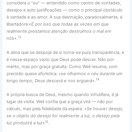
considera o “
eu
” — entendido como centro de vontades,
desejos e auto justificações — como o principal obstáculo
à verdade e ao amor. A sua destruição, paradoxalmente, é
libertadora:«
É por isso que todas as vezes em que
realmente prestamos atenção destruímos o mal em
13
nós
».
A alma que se despoja de si torna-se pura transparência, e
é nesse espaço vazio que Deus pode descer. Não por
mérito, mas por graça gratuita. Como Weil resume, com
precisão quase aforística: «
se olharmos o céu durante um
14
longo tempo, Deus descerá e nos erguerá
».
A própria busca de Deus, mesmo quando infrutífera, é já
lugar de visita. Weil confia que a graça virá — não por
cálculo, mas pela fidelidade da espera: «
Se houver desejo,
se o objeto do desejo for realmente a luz, o desejo pela
15
luz produzirá a luz
»
.