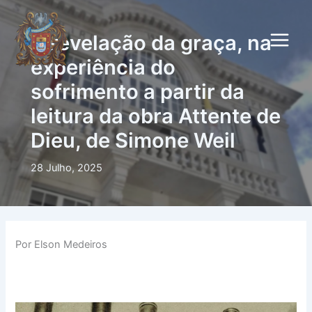
Skip
to
A revelação da graça, na
content
experiência do
sofrimento a partir da
leitura da obra Attente de
Dieu, de Simone Weil
28 Julho, 2025
Por Elson Medeiros