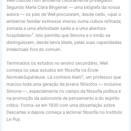
Weil cresceu num ambiente culturalmente privilegiado.
Segundo Maria Clara Bingemer — uma biógrafa da nossa
autora — os pais de Weil procuraram, desde cedo, «
que o
ambiente familiar estivesse imerso numa cultura refinada,
somada a uma afetividade sadia e a uma abertura
1
hospitaleira
»
. Isto permitiu que Simone e o irmão se
distinguissem, desde tenra idade, pelas suas capacidades
intelectuais fora do comum.
Terminados os estudos no ensino secundário, Weil
começa os seus estudos em filosofia na
École
2
NormaleSupérieure
. Lá conhece Alain
, um professor que
marcou toda uma geração de jovens filósofos — inclusive
Simone —, especialmente no campo da filosofia política e
na promoção da autonomia de pensamento e do espírito
crítico. Forma-se em 1930 com uma dissertação sobre
Descartes e depois começa a lecionar filosofia no Instituto
Le Puy
.