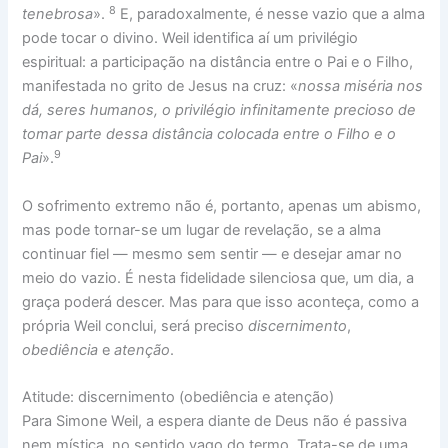
8
tenebrosa
».
E, paradoxalmente, é nesse vazio que a alma
pode tocar o divino. Weil identifica aí um privilégio
espiritual: a participação na distância entre o Pai e o Filho,
manifestada no grito de Jesus na cruz: «
nossa miséria nos
dá, seres humanos, o privilégio infinitamente precioso de
tomar parte dessa distância colocada entre o Filho e o
9
Pai
».
O sofrimento extremo não é, portanto, apenas um abismo,
mas pode tornar-se um lugar de revelação, se a alma
continuar fiel — mesmo sem sentir — e desejar amar no
meio do vazio. É nesta fidelidade silenciosa que, um dia, a
graça poderá descer. Mas para que isso aconteça, como a
própria Weil conclui, será preciso
discernimento
,
obediência
e
atenção
.
Atitude: discernimento (obediência e atenção)
Para Simone Weil, a espera diante de Deus não é passiva
nem mística, no sentido vago do termo. Trata-se de uma